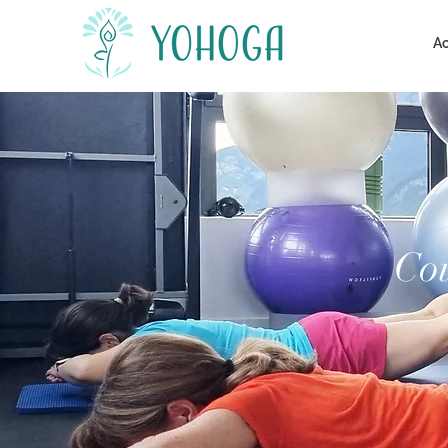
Ac
Cou