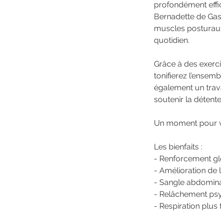
profondément effi
Bernadette de Gas
muscles posturaux 
quotidien.
Grâce à des exerc
tonifierez l’ensem
également un trava
soutenir la détente
Un moment pour vo
Les bienfaits :
- Renforcement gl
- Amélioration de 
- Sangle abdominal
- Relâchement psy
- Respiration plus 