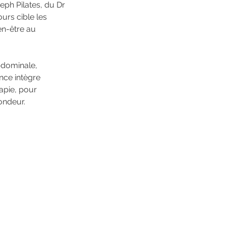
ph Pilates, du Dr
urs cible les
en-être au
bdominale,
ance intègre
rapie, pour
fondeur.