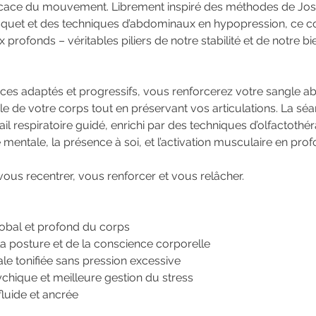
cace du mouvement. Librement inspiré des méthodes de Jose
quet et des techniques d’abdominaux en hypopression, ce co
profonds – véritables piliers de notre stabilité et de notre bi
ices adaptés et progressifs, vous renforcerez votre sangle a
ble de votre corps tout en préservant vos articulations. La sé
il respiratoire guidé, enrichi par des techniques d’olfactothé
 mentale, la présence à soi, et l’activation musculaire en pro
us recentrer, vous renforcer et vous relâcher.
obal et profond du corps
la posture et de la conscience corporelle
e tonifiée sans pression excessive
chique et meilleure gestion du stress
fluide et ancrée