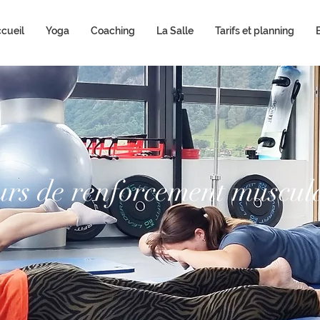
cueil
Yoga
Coaching
La Salle
Tarifs et planning
rs de renforcement muscul