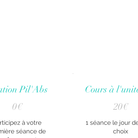
ation Pil'Abs
Cours à l'unit
20 €
0
€
20
€
rticipez à votre
1 séance le jour d
mière séance de
choix