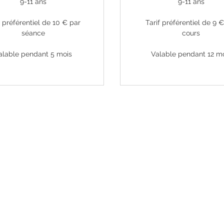
9-11 ans
9-11 ans
f préférentiel de 10 € par
Tarif préférentiel de 9 
séance
cours
alable pendant 5 mois
Valable pendant 12 m