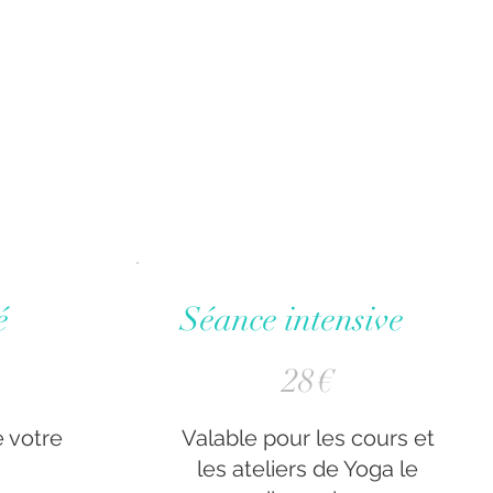
é
Séance intensive
28 €
28
€
e votre
Valable pour les cours et
les ateliers de Yoga le