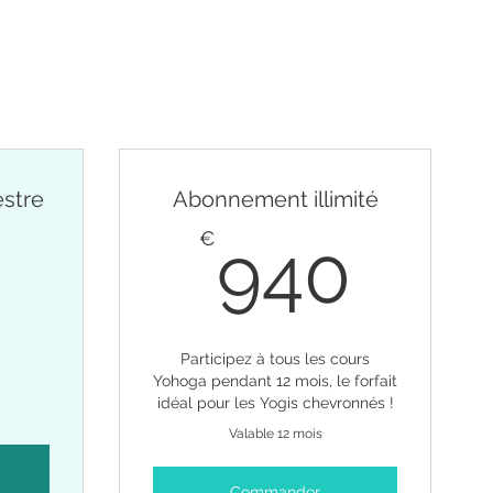
stre
Abonnement illimité
160€
94
€
940
Participez à tous les cours
Yohoga pendant 12 mois, le forfait
idéal pour les Yogis chevronnés !
Valable 12 mois
Commander