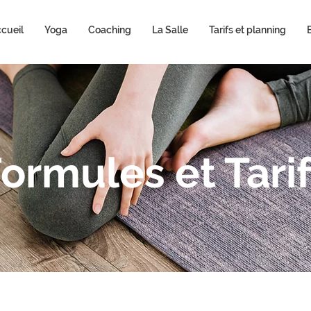
cueil
Yoga
Coaching
La Salle
Tarifs et planning
ormules et Tari