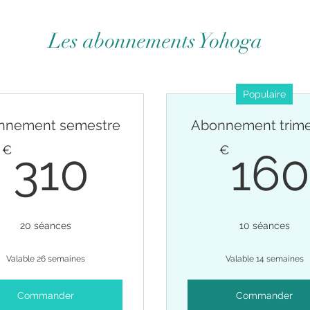
Les abonnements Yohoga
Populaire
nnement semestre
Abonnement trime
310€
€
€
310
160
20 séances
10 séances
Valable 26 semaines
Valable 14 semaines
Commander
Commander