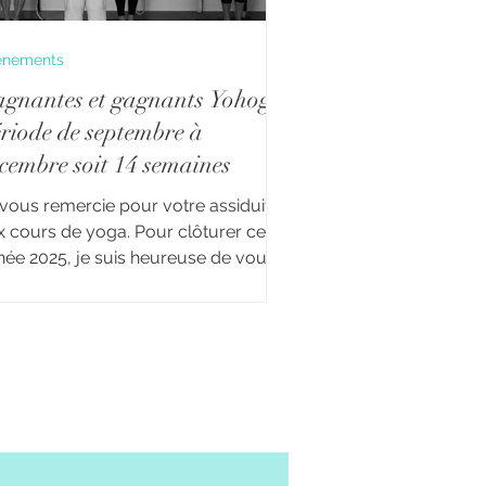
énements
gnantes et gagnants Yohoga
riode de septembre à
cembre soit 14 semaines
 vous remercie pour votre assiduité
x cours de yoga. Pour clôturer cette
née 2025, je suis heureuse de vous
oncer les gagnant(e)s de la la
rnière période. Chercher de la
uplesse dans votre corps et votre
e, est un des chemins du yoga que je
us propose de poursuivre en 2026.
 gagnants de la période ont
ticipé à tous les cours de leur
sion. Exemple : Un élève inscrit au