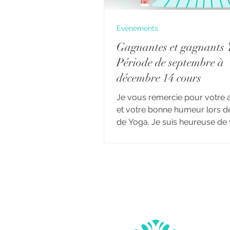
Evénements
Gagnantes et gagnants
Période de septembre à
décembre 14 cours
Je vous remercie pour votre a
et votre bonne humeur lors d
de Yoga. Je suis heureuse de
communiquer les gagnant(e)s
période Les gagnants de la péri
participé à tous les cours de l
session et au maximum de cou
14 cours. Exemple : Un(e) élèv
inscrit(e) au cours du Mardi 10
participe à tous les cours p
de la période sans aucune ab