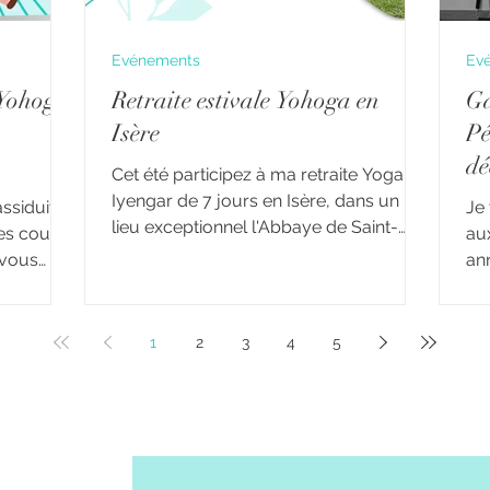
Evénements
Ev
 Yohoga
Retraite estivale Yohoga en
Ga
Isère
Pé
dé
Cet été participez à ma retraite Yoga
Iyengar de 7 jours en Isère, dans un
ssiduité
Je
lieu exceptionnel l'Abbaye de Saint-
es cours
au
Antoine
 vous
an
 de la
ann
ode ont
de
eur
so
1
2
3
4
5
rs soit
vi
e
vo
 h
Les
rogrammés
par
sence.
ses