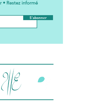
rs du Mardi 10 h participe à tous les
r • Restez informé
urs programmés de la période sans
cun
S'abonner