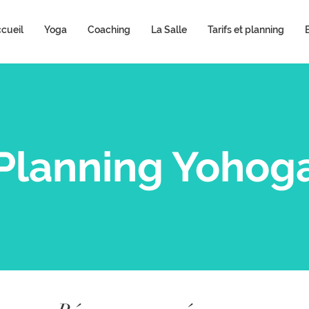
cueil
Yoga
Coaching
La Salle
Tarifs et planning
Planning Yohog