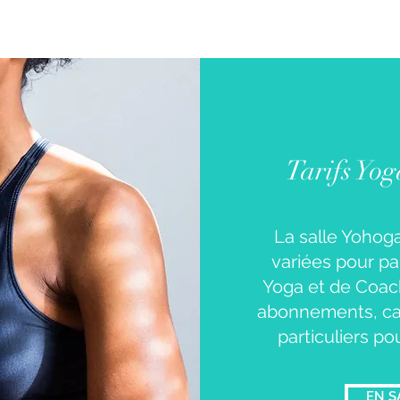
Tarifs Yo
La salle Yohog
variées pour pa
Yoga et de Coach
abonnements, ca
particuliers pou
EN S