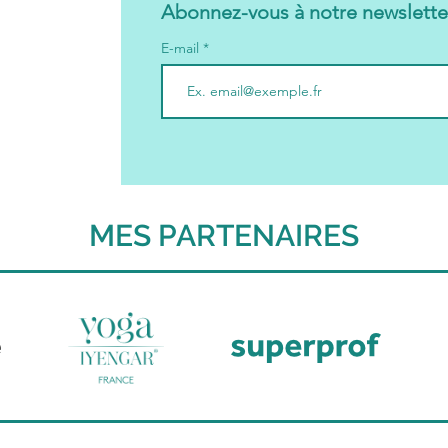
cours
cou
Abonnez-vous à notre newslette
 ne peut
co
E-mail
au
MES PARTENAIRES